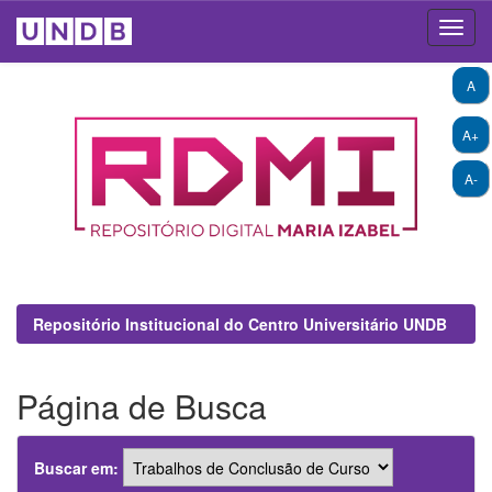
Skip
A
navigation
A+
A-
Repositório Institucional do Centro Universitário UNDB
Página de Busca
Buscar em: