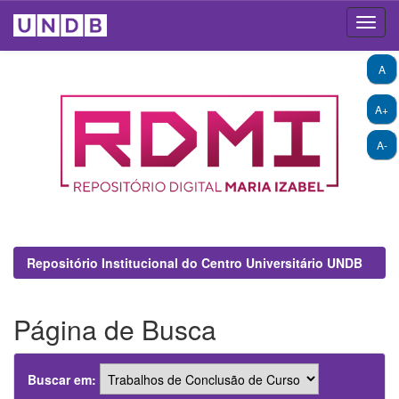
Skip
A
navigation
A+
A-
Repositório Institucional do Centro Universitário UNDB
Página de Busca
Buscar em: