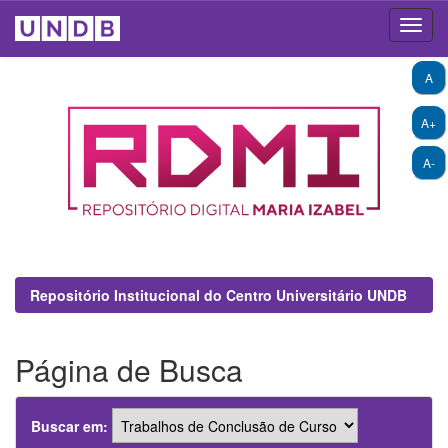
Skip
A
navigation
A+
A-
Repositório Institucional do Centro Universitário UNDB
Página de Busca
Buscar em: