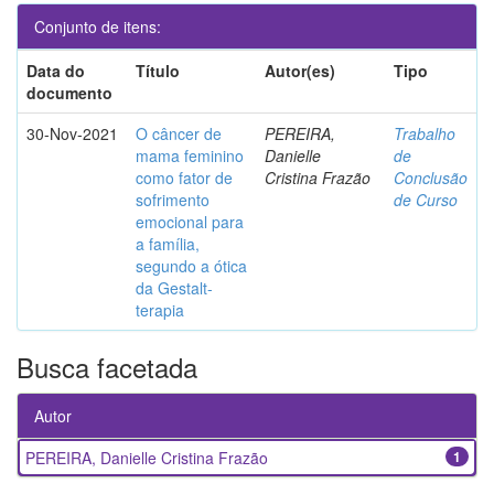
Conjunto de itens:
Data do
Título
Autor(es)
Tipo
documento
30-Nov-2021
O câncer de
PEREIRA,
Trabalho
mama feminino
Danielle
de
como fator de
Cristina Frazão
Conclusão
sofrimento
de Curso
emocional para
a família,
segundo a ótica
da Gestalt-
terapia
Busca facetada
Autor
PEREIRA, Danielle Cristina Frazão
1