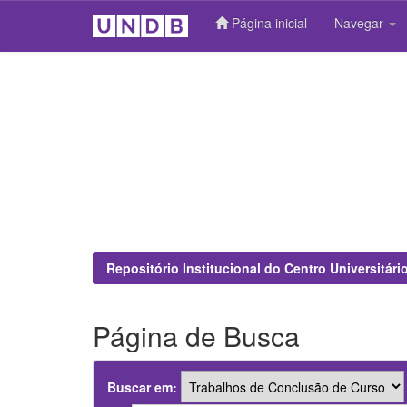
Página inicial
Navegar
Skip
navigation
Repositório Institucional do Centro Universitár
Página de Busca
Buscar em: