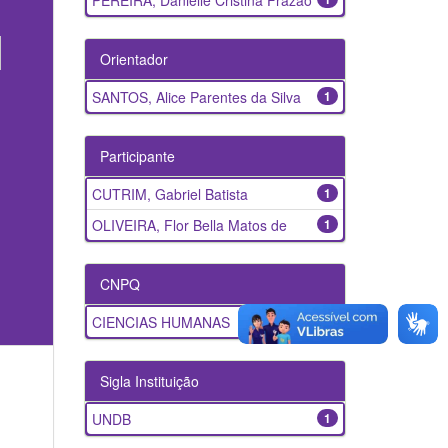
PEREIRA, Danielle Cristina Frazão
Orientador
SANTOS, Alice Parentes da Silva
1
Participante
CUTRIM, Gabriel Batista
1
OLIVEIRA, Flor Bella Matos de
1
CNPQ
CIENCIAS HUMANAS
1
Sigla Instituição
UNDB
1