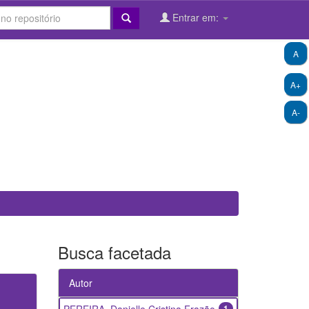
Entrar em:
A
A+
A-
Busca facetada
Autor
1