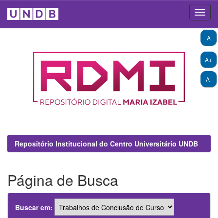
Skip
A
navigation
A+
A-
Repositório Institucional do Centro Universitário UNDB
Página de Busca
Buscar em: