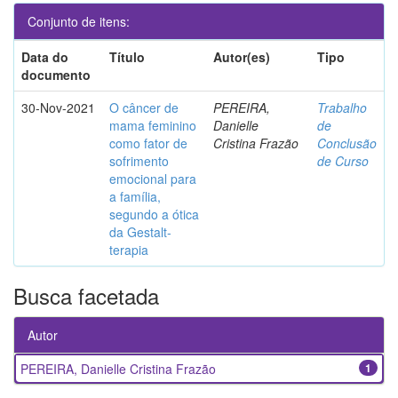
Conjunto de itens:
Data do
Título
Autor(es)
Tipo
documento
30-Nov-2021
O câncer de
PEREIRA,
Trabalho
mama feminino
Danielle
de
como fator de
Cristina Frazão
Conclusão
sofrimento
de Curso
emocional para
a família,
segundo a ótica
da Gestalt-
terapia
Busca facetada
Autor
PEREIRA, Danielle Cristina Frazão
1