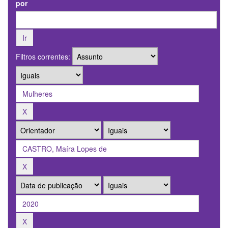
por
Filtros correntes: