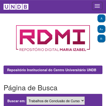
Skip
A
navigation
A+
A-
Repositório Institucional do Centro Universitário UNDB
Página de Busca
Buscar em: