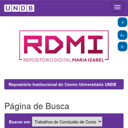
Skip
A
navigation
A+
A-
Repositório Institucional do Centro Universitário UNDB
Página de Busca
Buscar em: