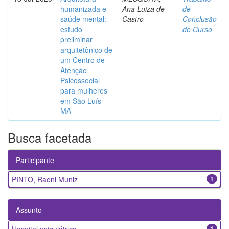
humanizada e
Ana Luiza de
de
saúde mental:
Castro
Conclusão
estudo
de Curso
preliminar
arquitetônico de
um Centro de
Atenção
Psicossocial
para mulheres
em São Luís –
MA
Busca facetada
Participante
PINTO, Raoni Muniz
1
Assunto
1