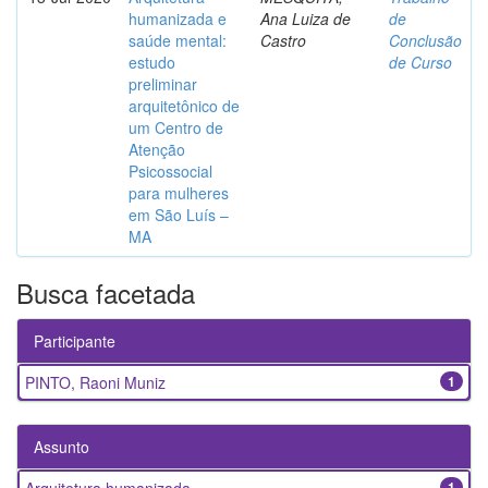
humanizada e
Ana Luiza de
de
saúde mental:
Castro
Conclusão
estudo
de Curso
preliminar
arquitetônico de
um Centro de
Atenção
Psicossocial
para mulheres
em São Luís –
MA
Busca facetada
Participante
PINTO, Raoni Muniz
1
Assunto
1