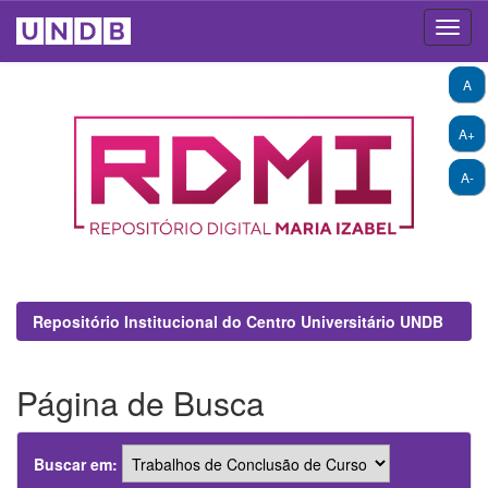
Skip
A
navigation
A+
A-
Repositório Institucional do Centro Universitário UNDB
Página de Busca
Buscar em: