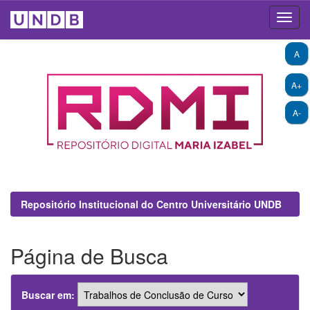
Skip
A
navigation
A+
A-
Repositório Institucional do Centro Universitário UNDB
Página de Busca
Buscar em: