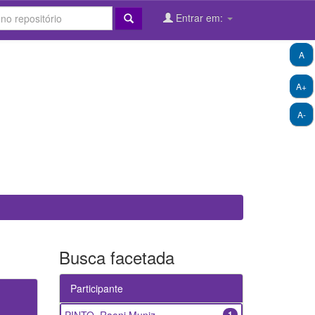
Entrar em:
A
A+
A-
Busca facetada
Participante
1