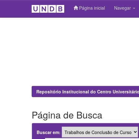
Página inicial
Navegar
Skip
navigation
Repositório Institucional do Centro Universitár
Página de Busca
Buscar em: