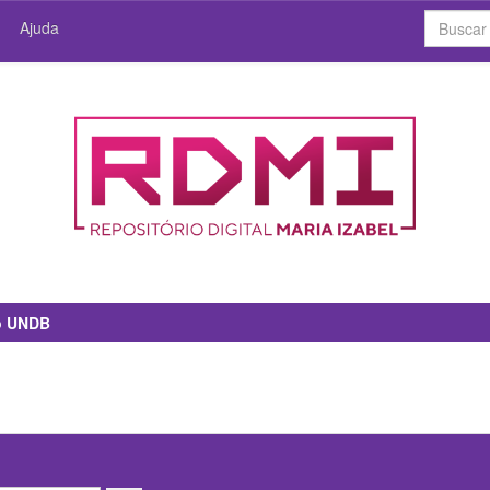
Ajuda
io UNDB