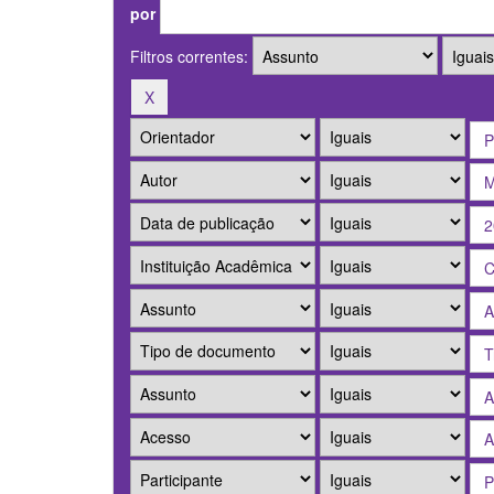
por
Filtros correntes: