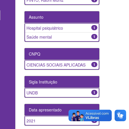
PINTO, Raoni Muniz
Assunto
Hospital psiquiátrico
1
Saúde mental
1
CNPQ
CIENCIAS SOCIAIS APLICADAS
1
Sigla Instituição
UNDB
1
Data apresentado
2021
1