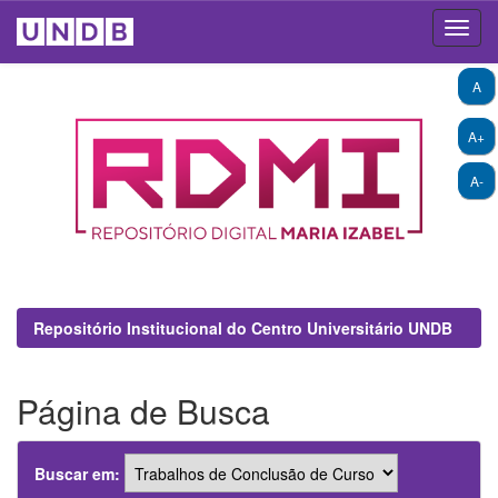
Skip
A
navigation
A+
A-
Repositório Institucional do Centro Universitário UNDB
Página de Busca
Buscar em: