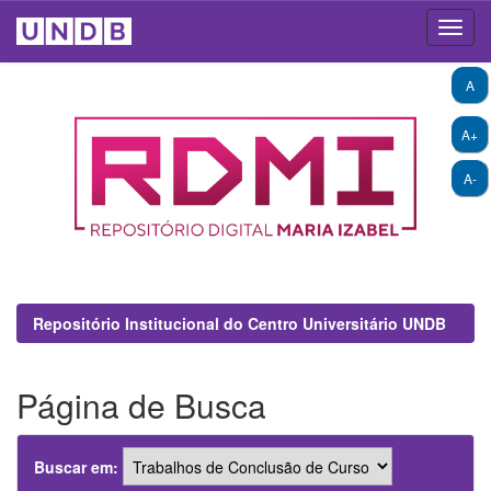
Skip
A
navigation
A+
A-
Repositório Institucional do Centro Universitário UNDB
Página de Busca
Buscar em: