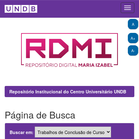
Skip
A
navigation
A+
A-
Repositório Institucional do Centro Universitário UNDB
Página de Busca
Buscar em: