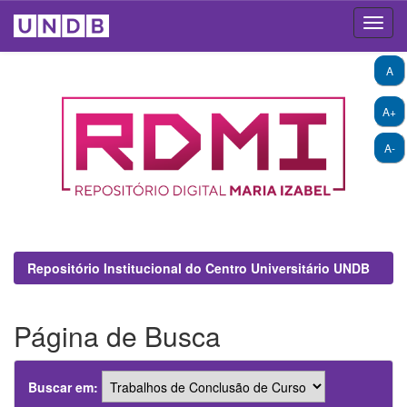
Skip
A
navigation
A+
A-
Repositório Institucional do Centro Universitário UNDB
Página de Busca
Buscar em: