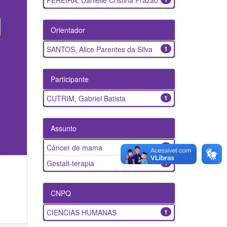
PEREIRA, Danielle Cristina Frazão
Orientador
SANTOS, Alice Parentes da Silva
1
Participante
CUTRIM, Gabriel Batista
1
Assunto
Câncer de mama
1
Gestalt-terapia
1
CNPQ
CIENCIAS HUMANAS
1