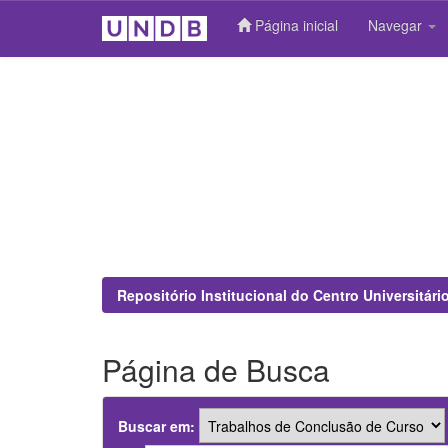
Página inicial
Navegar
Skip
navigation
Repositório Institucional do Centro Universitár
Página de Busca
Buscar em: