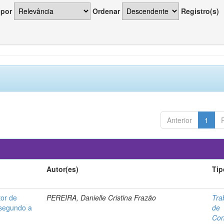
 por
Ordenar
Registro(s)
Anterior
1
Autor(es)
Tip
or de
PEREIRA, Danielle Cristina Frazão
Tra
 segundo a
de
Con