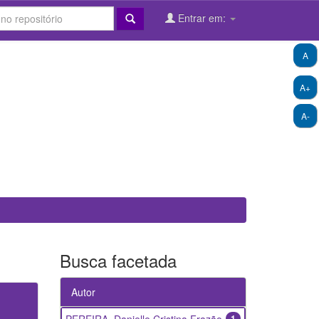
Entrar em:
A
A+
A-
Busca facetada
Autor
1