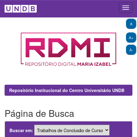
Skip
A
navigation
A+
A-
Repositório Institucional do Centro Universitário UNDB
Página de Busca
Buscar em: