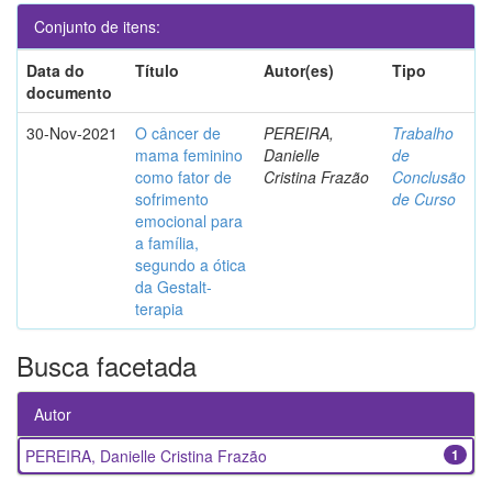
Conjunto de itens:
Data do
Título
Autor(es)
Tipo
documento
30-Nov-2021
O câncer de
PEREIRA,
Trabalho
mama feminino
Danielle
de
como fator de
Cristina Frazão
Conclusão
sofrimento
de Curso
emocional para
a família,
segundo a ótica
da Gestalt-
terapia
Busca facetada
Autor
PEREIRA, Danielle Cristina Frazão
1