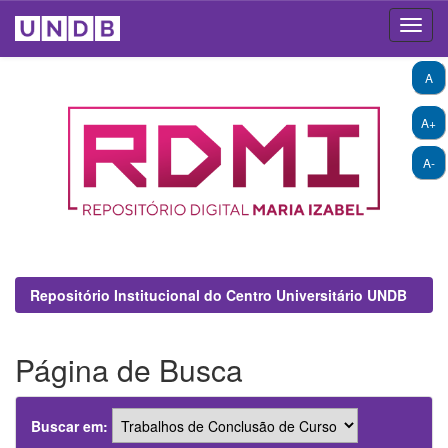
Skip
A
navigation
A+
A-
Repositório Institucional do Centro Universitário UNDB
Página de Busca
Buscar em: