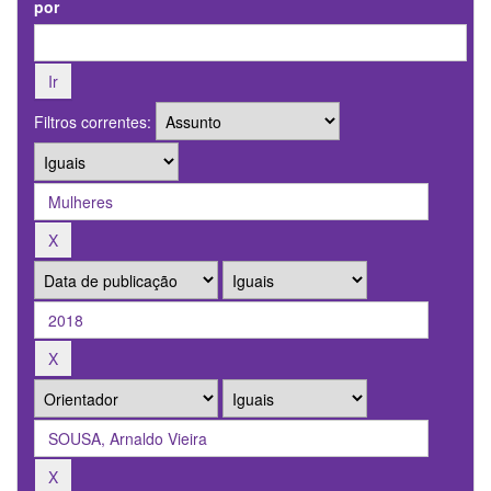
por
Filtros correntes: