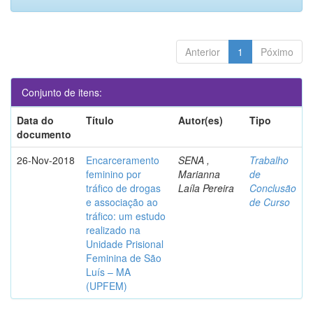
Anterior
1
Póximo
Conjunto de itens:
Data do
Título
Autor(es)
Tipo
documento
26-Nov-2018
Encarceramento
SENA ,
Trabalho
feminino por
Marianna
de
tráfico de drogas
Laíla Pereira
Conclusão
e associação ao
de Curso
tráfico: um estudo
realizado na
Unidade Prisional
Feminina de São
Luís – MA
(UPFEM)