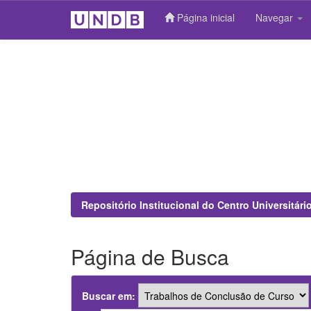
Página inicial
Navegar
Skip
navigation
Repositório Institucional do Centro Universitár
Página de Busca
Buscar em: