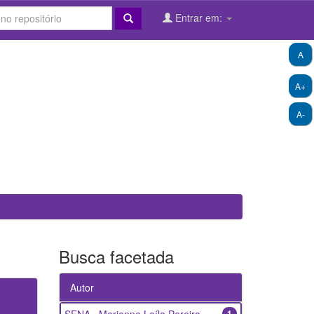
Entrar em:
A
A+
A-
Busca facetada
Autor
1