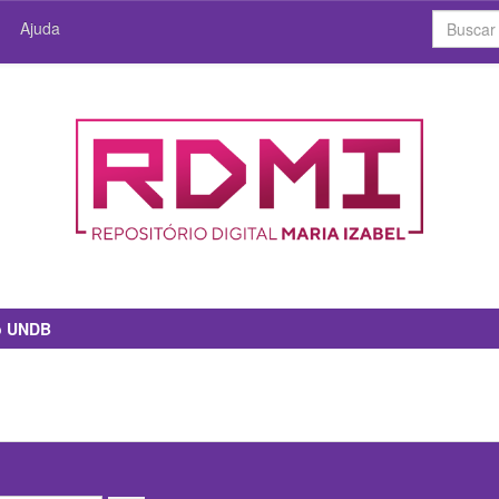
Ajuda
io UNDB