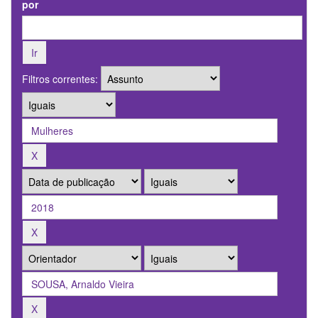
por
Filtros correntes: