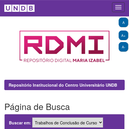
Skip
A
navigation
A+
A-
Repositório Institucional do Centro Universitário UNDB
Página de Busca
Buscar em: