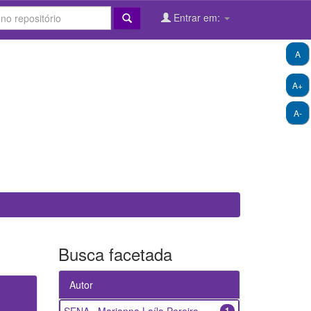
Entrar em:
A
A+
A-
Busca facetada
Autor
1