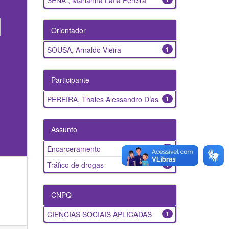
SENA , Marianna Laíla Pereira
Orientador
SOUSA, Arnaldo Vieira
1
Participante
PEREIRA, Thales Alessandro Dias
1
Assunto
Encarceramento
1
Tráfico de drogas
1
CNPQ
CIENCIAS SOCIAIS APLICADAS
1