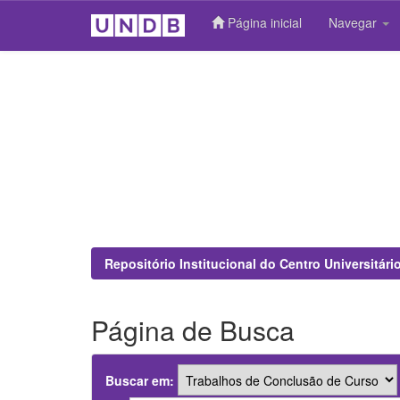
Página inicial
Navegar
Skip
navigation
Repositório Institucional do Centro Universitár
Página de Busca
Buscar em: