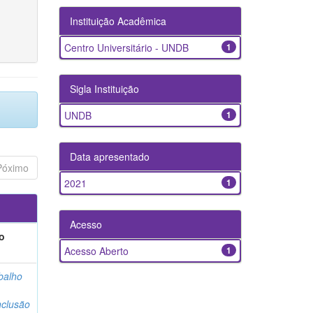
Instituição Acadêmica
Centro Universitário - UNDB
1
Sigla Instituição
UNDB
1
Data apresentado
Póximo
2021
1
Acesso
o
Acesso Aberto
1
balho
clusão