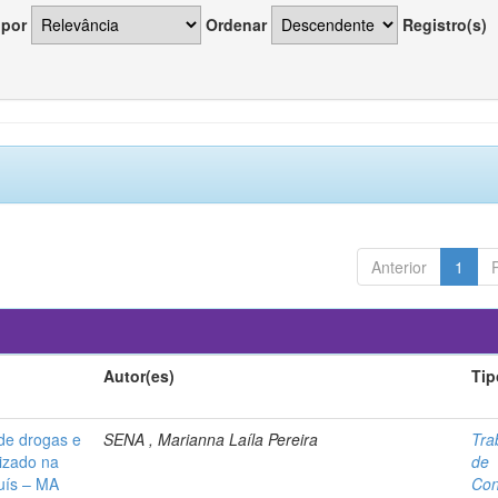
 por
Ordenar
Registro(s)
Anterior
1
Autor(es)
Tip
 de drogas e
SENA , Marianna Laíla Pereira
Tra
lizado na
de
uís – MA
Con