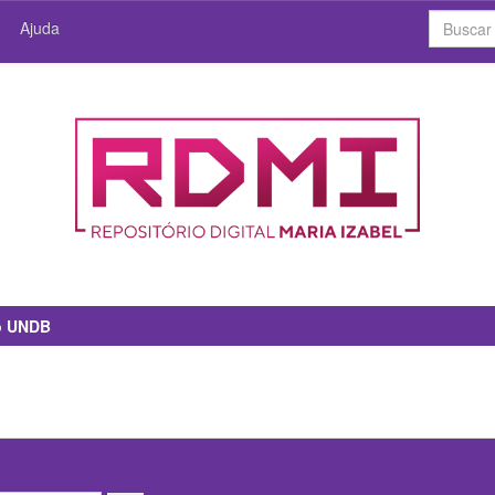
Ajuda
io UNDB