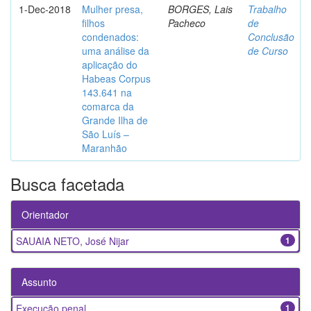
1-Dec-2018
Mulher presa,
BORGES, Lais
Trabalho
filhos
Pacheco
de
condenados:
Conclusão
uma análise da
de Curso
aplicação do
Habeas Corpus
143.641 na
comarca da
Grande Ilha de
São Luís –
Maranhão
Busca facetada
Orientador
SAUAIA NETO, José Nijar
1
Assunto
Execução penal
1