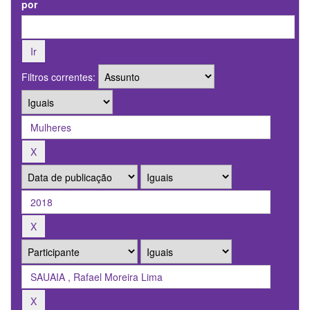
por
Filtros correntes: