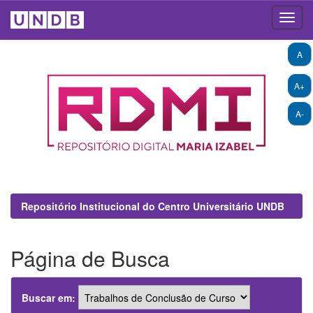
Skip
A
navigation
A+
A-
Repositório Institucional do Centro Universitário UNDB
Página de Busca
Buscar em: