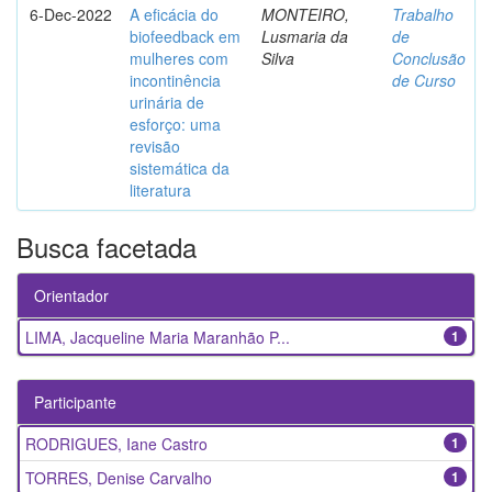
6-Dec-2022
A eficácia do
MONTEIRO,
Trabalho
biofeedback em
Lusmaria da
de
mulheres com
Silva
Conclusão
incontinência
de Curso
urinária de
esforço: uma
revisão
sistemática da
literatura
Busca facetada
Orientador
LIMA, Jacqueline Maria Maranhão P...
1
Participante
RODRIGUES, Iane Castro
1
TORRES, Denise Carvalho
1