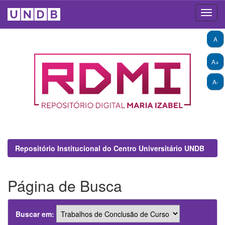
Skip
A
navigation
A+
A-
Repositório Institucional do Centro Universitário UNDB
Página de Busca
Buscar em: