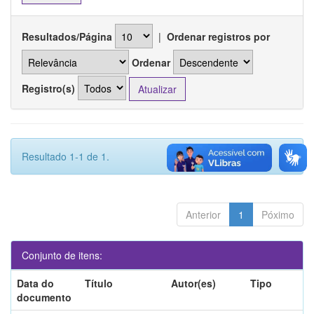
Resultados/Página
|
Ordenar registros por
Ordenar
Registro(s)
Resultado 1-1 de 1.
Anterior
1
Póximo
Conjunto de itens:
Data do
Título
Autor(es)
Tipo
documento