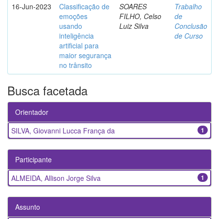
16-Jun-2023
Classificação de
SOARES
Trabalho
emoções
FILHO, Celso
de
usando
Luiz Silva
Conclusão
inteligência
de Curso
artificial para
maior segurança
no trânsito
Busca facetada
Orientador
SILVA, Giovanni Lucca França da
1
Participante
ALMEIDA, Allison Jorge Silva
1
Assunto