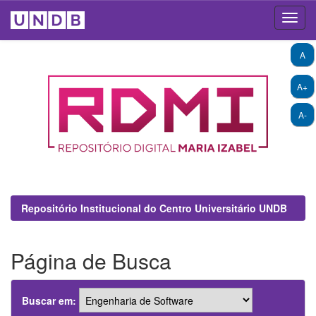
Skip
A
navigation
A+
A-
Repositório Institucional do Centro Universitário UNDB
Página de Busca
Buscar em: