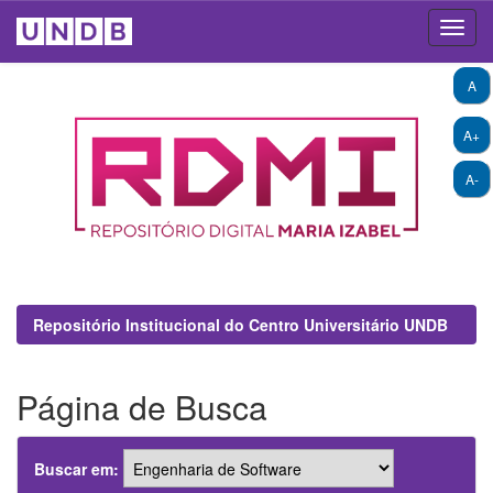
Skip
A
navigation
A+
A-
Repositório Institucional do Centro Universitário UNDB
Página de Busca
Buscar em: