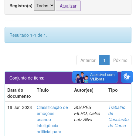
Registro(s)
Resultado 1-1 de 1.
Anterior
1
Póximo
Conjunto de itens:
Data do
Título
Autor(es)
Tipo
documento
16-Jun-2023
Classificação de
SOARES
Trabalho
emoções
FILHO, Celso
de
usando
Luiz Silva
Conclusão
inteligência
de Curso
artificial para