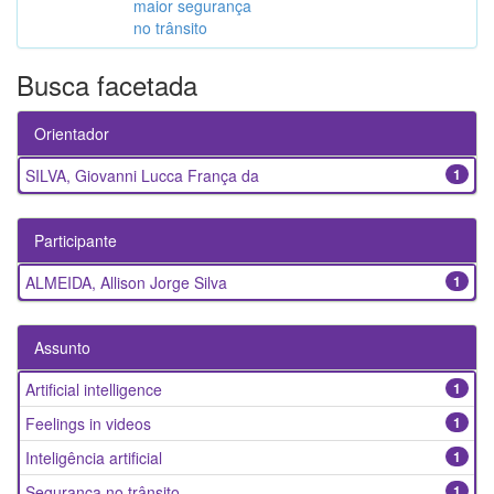
maior segurança
no trânsito
Busca facetada
Orientador
SILVA, Giovanni Lucca França da
1
Participante
ALMEIDA, Allison Jorge Silva
1
Assunto
Artificial intelligence
1
Feelings in videos
1
Inteligência artificial
1
Segurança no trânsito
1