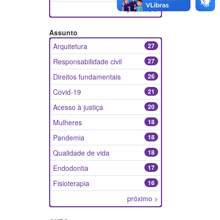
próximo >
Assunto
Arquitetura
27
Responsabilidade civil
27
Direitos fundamentais
26
Covid-19
21
Acesso à justiça
20
Mulheres
18
Pandemia
18
Qualidade de vida
18
Endodontia
17
Fisioterapia
16
próximo >