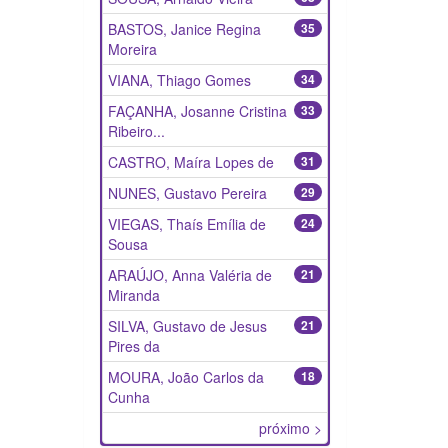
BASTOS, Janice Regina
35
Moreira
VIANA, Thiago Gomes
34
FAÇANHA, Josanne Cristina
33
Ribeiro...
CASTRO, Maíra Lopes de
31
NUNES, Gustavo Pereira
29
VIEGAS, Thaís Emília de
24
Sousa
ARAÚJO, Anna Valéria de
21
Miranda
SILVA, Gustavo de Jesus
21
Pires da
MOURA, João Carlos da
18
Cunha
próximo >