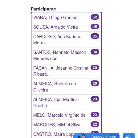
Participante
VIANA, Thiago Gomes
62
SOUSA, Arnaldo Vieira
45
CARDOSO, Ana Karinne
35
Morais
SANTOS, Nonnato Masson
34
Mendes dos
FAÇANHA, Josanne Cristina
30
Ribeiro...
ALMEIDA, Roberto de
26
Oliveira
ALMEIDA, Igor Martins
23
Coelho
MELO, Marcelo Virgínio de
23
MARQUES, Michel Silva
22
CASTRO, Maíra Lopes de
21