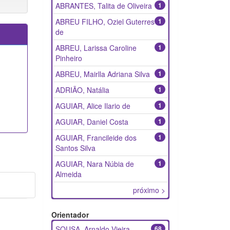
ABRANTES, Talita de Oliveira
1
ABREU FILHO, Oziel Guterres
1
de
ABREU, Larissa Caroline
1
Pinheiro
ABREU, Mairlla Adriana Silva
1
ADRIÃO, Natália
1
AGUIAR, Alice Ilario de
1
AGUIAR, Daniel Costa
1
AGUIAR, Francileide dos
1
Santos Silva
AGUIAR, Nara Núbia de
1
Almeida
próximo >
Orientador
SOUSA, Arnaldo Vieira
68