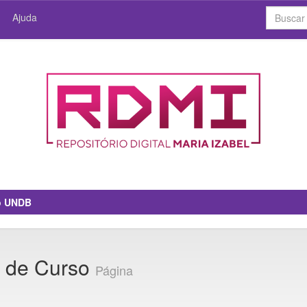
Ajuda
io UNDB
o de Curso
Página