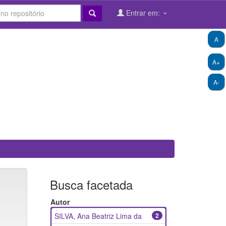
Entrar em:
A
A+
A-
Busca facetada
Autor
SILVA, Ana Beatriz Lima da
2