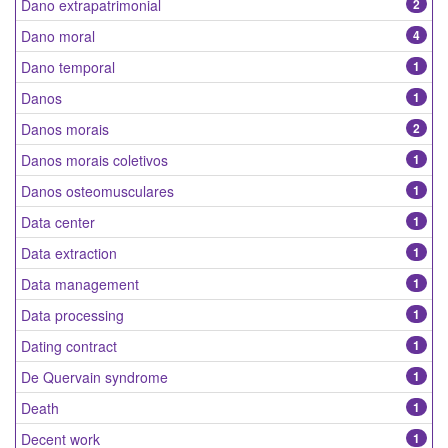
Dano extrapatrimonial
2
Dano moral
4
Dano temporal
1
Danos
1
Danos morais
2
Danos morais coletivos
1
Danos osteomusculares
1
Data center
1
Data extraction
1
Data management
1
Data processing
1
Dating contract
1
De Quervain syndrome
1
Death
1
Decent work
1