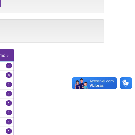
imo >
1
4
1
1
1
1
1
1