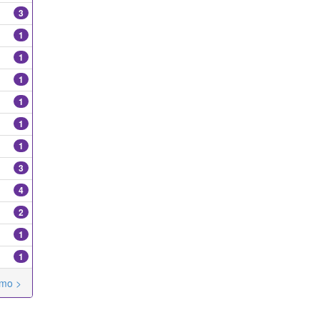
3
1
1
1
1
1
1
3
4
2
1
1
imo >