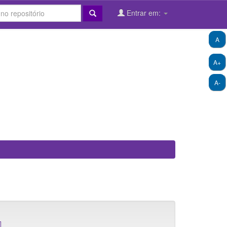
Entrar em:
A
A+
A-