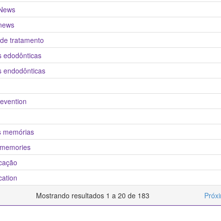
News
news
 de tratamento
s edodônticas
s endodônticas
revention
s memórias
 memories
icação
ication
Mostrando resultados 1 a 20 de 183
Próx