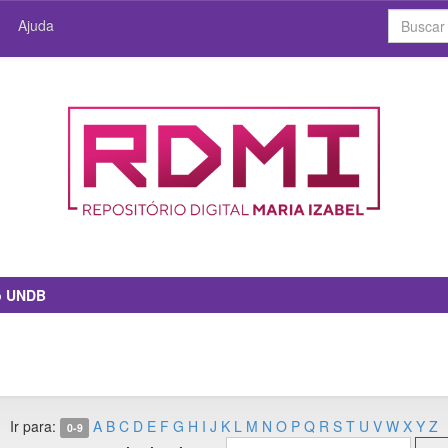
Ajuda
io UNDB
Ir para:
A
B
C
D
E
F
G
H
I
J
K
L
M
N
O
P
Q
R
S
T
U
V
W
X
Y
Z
0-9