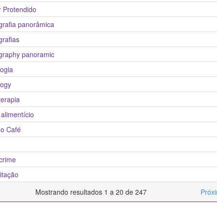
r Protendido
grafia panorâmica
rafias
graphy panoramic
logia
logy
terapia
alimentício
o Café
crime
itação
Mostrando resultados 1 a 20 de 247
Próx