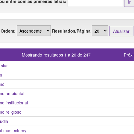
ou entre com as primeiras letras:
Ordem:
Resultados/Página
Mostrando resultados 1 a 20 de 247
Próx
 slur
m
mo
mo ambiental
o institucional
o religioso
judia
al mastectomy