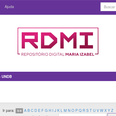
Ajuda
io UNDB
Ir para:
A
B
C
D
E
F
G
H
I
J
K
L
M
N
O
P
Q
R
S
T
U
V
W
X
Y
Z
0-9