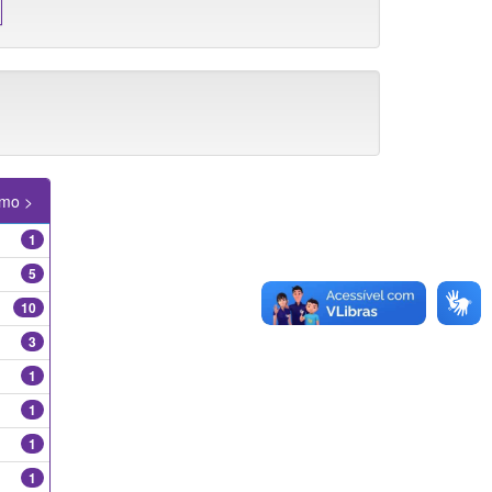
imo >
1
5
10
3
1
1
1
1