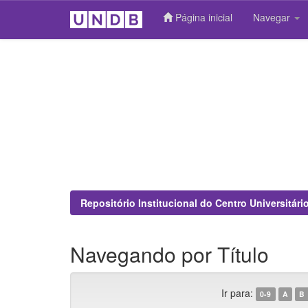
Página inicial
Navegar
Skip
navigation
Repositório Institucional do Centro Universitár
Navegando por Título
Ir para:
0-9
A
B