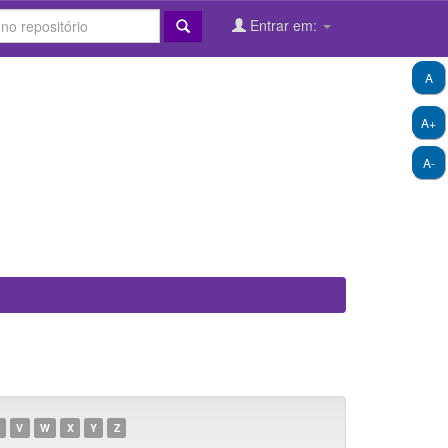
Entrar em:
A
A+
A-
V
W
X
Y
Z