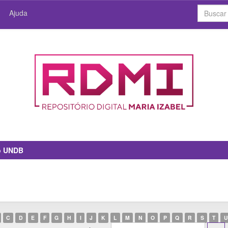
Ajuda
io UNDB
C
D
E
F
G
H
I
J
K
L
M
N
O
P
Q
R
S
T
U