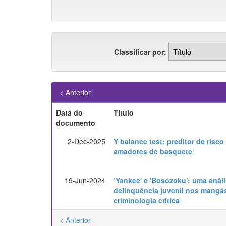
Classificar por:
< Anterior
Data do
Título
documento
2-Dec-2025
Y balance test: preditor de risc
amadores de basquete
19-Jun-2024
‘Yankee' e 'Bosozoku': uma aná
delinquência juvenil nos mangás
criminologia crítica
< Anterior