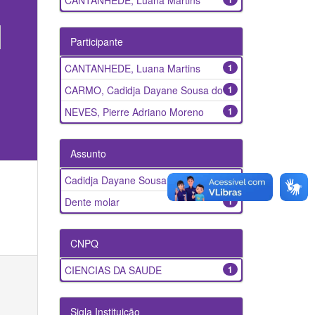
CANTANHEDE, Luana Martins
Participante
CANTANHEDE, Luana Martins
1
CARMO, Cadidja Dayane Sousa do
1
NEVES, Pierre Adriano Moreno
1
Assunto
Cadidja Dayane Sousa do
1
Dente molar
1
CNPQ
CIENCIAS DA SAUDE
1
Sigla Instituição