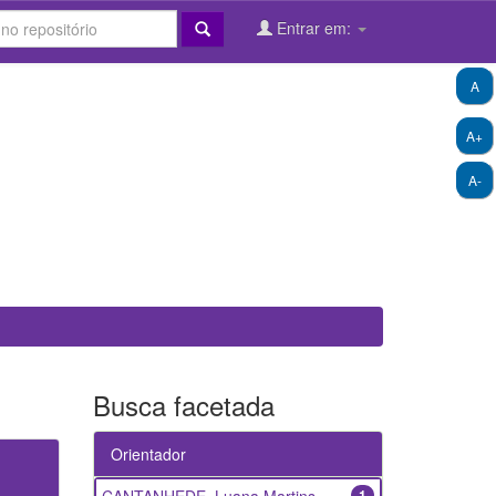
Entrar em:
A
A+
A-
Busca facetada
Orientador
1