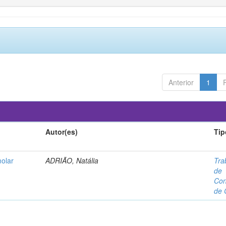
Anterior
1
Autor(es)
Tip
molar
ADRIÃO, Natália
Tra
de
Con
de 