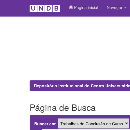
Página inicial
Navegar
Skip
navigation
Repositório Institucional do Centro Universitár
Página de Busca
Buscar em: