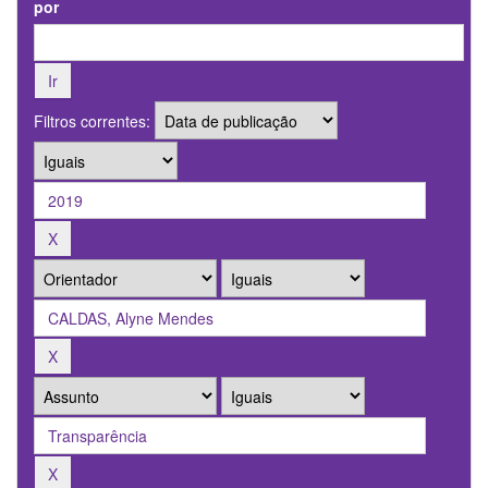
por
Filtros correntes: