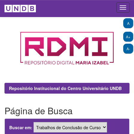
Skip
A
navigation
A+
A-
Repositório Institucional do Centro Universitário UNDB
Página de Busca
Buscar em: