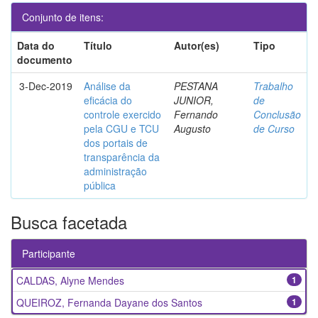
Conjunto de itens:
Data do
Título
Autor(es)
Tipo
documento
3-Dec-2019
Análise da
PESTANA
Trabalho
eficácia do
JUNIOR,
de
controle exercido
Fernando
Conclusão
pela CGU e TCU
Augusto
de Curso
dos portais de
transparência da
administração
pública
Busca facetada
Participante
CALDAS, Alyne Mendes
1
QUEIROZ, Fernanda Dayane dos Santos
1