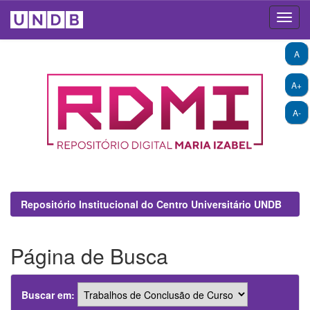
Skip
A
navigation
A+
A-
Repositório Institucional do Centro Universitário UNDB
Página de Busca
Buscar em: