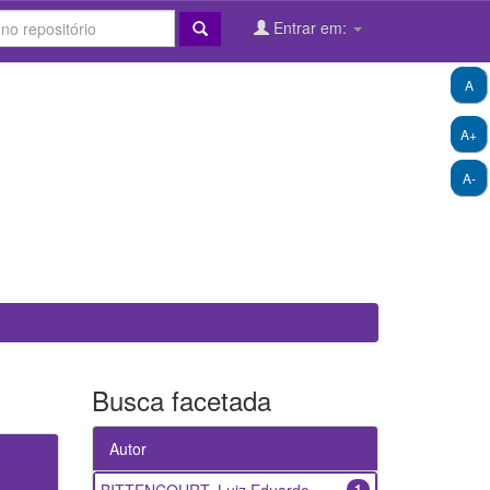
Entrar em:
A
A+
A-
Busca facetada
Autor
1