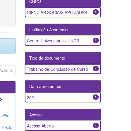
CNPQ
CIENCIAS SOCIAIS APLICADAS
1
Instituição Acadêmica
Centro Universitário - UNDB
1
Tipo de documento
Trabalho de Conclusão de Curso
1
Póximo
Data apresentado
2021
1
o
Acesso
balho
Acesso Aberto
1
clusão