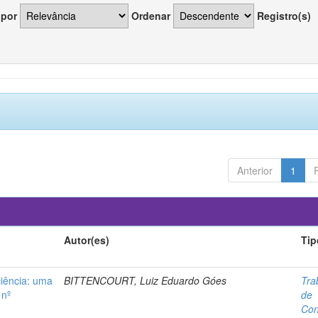
 por
Ordenar
Registro(s)
Anterior
1
Autor(es)
Tip
ciência: uma
BITTENCOURT, Luiz Eduardo Góes
Tra
 nº
de
Con