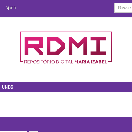
Ajuda
io UNDB