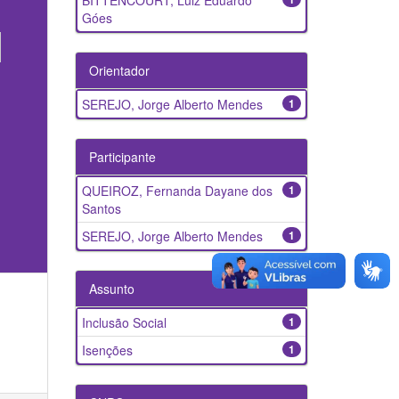
BITTENCOURT, Luiz Eduardo
Góes
Orientador
SEREJO, Jorge Alberto Mendes
1
Participante
QUEIROZ, Fernanda Dayane dos
1
Santos
SEREJO, Jorge Alberto Mendes
1
Assunto
Inclusão Social
1
Isenções
1