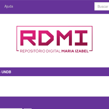
Ajuda
io UNDB