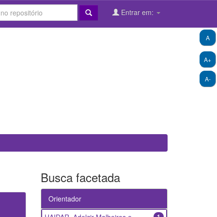
Entrar em:
A
A+
A-
Busca facetada
Orientador
1