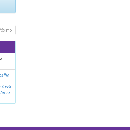
Póximo
o
balho
clusão
Curso