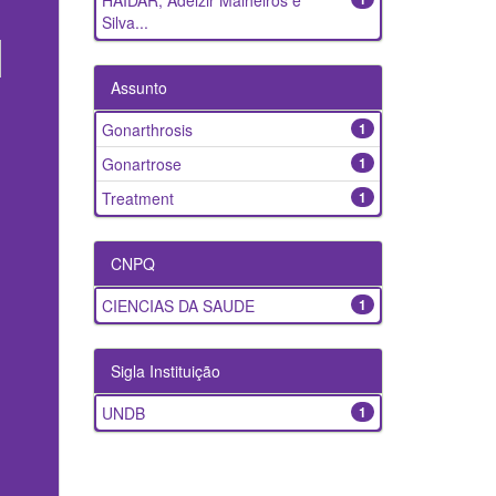
HAIDAR, Adelzir Malheiros e
Silva...
Assunto
Gonarthrosis
1
Gonartrose
1
Treatment
1
CNPQ
CIENCIAS DA SAUDE
1
Sigla Instituição
UNDB
1