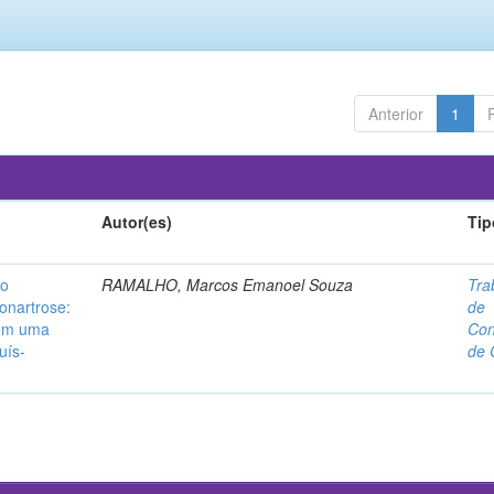
Anterior
1
Autor(es)
Tip
no
RAMALHO, Marcos Emanoel Souza
Tra
onartrose:
de
 em uma
Con
uís-
de 