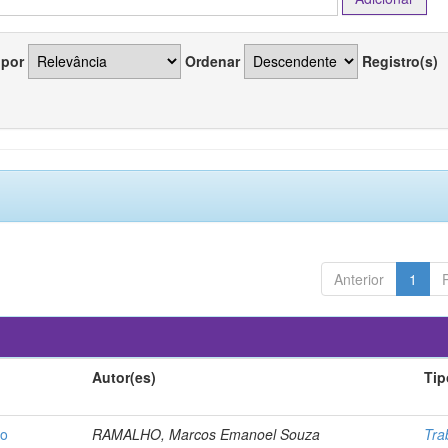
 por
Ordenar
Registro(s)
Anterior
1
Autor(es)
Tip
no
RAMALHO, Marcos Emanoel Souza
Tra