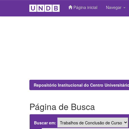
Página inicial
Navegar
Skip
navigation
Repositório Institucional do Centro Universitár
Página de Busca
Buscar em: