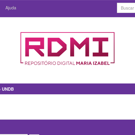
Ajuda
io UNDB