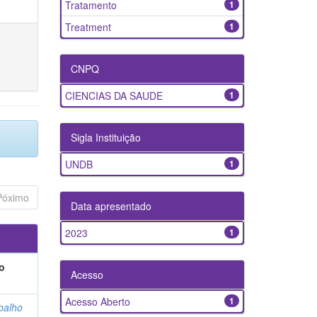
Tratamento
1
Treatment
1
CNPQ
CIENCIAS DA SAUDE
1
Sigla Instituição
UNDB
1
Póximo
Data apresentado
2023
1
o
Acesso
Acesso Aberto
1
balho