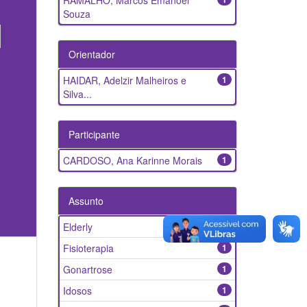
RAMALHO, Marcos Emanoel
Souza
Orientador
HAIDAR, Adelzir Malheiros e
1
Silva...
Participante
CARDOSO, Ana Karinne Morais
1
Assunto
Elderly
1
Fisioterapia
1
Gonartrose
1
Idosos
1