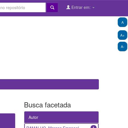
Entrar em:
A
A+
A-
Busca facetada
Autor
1