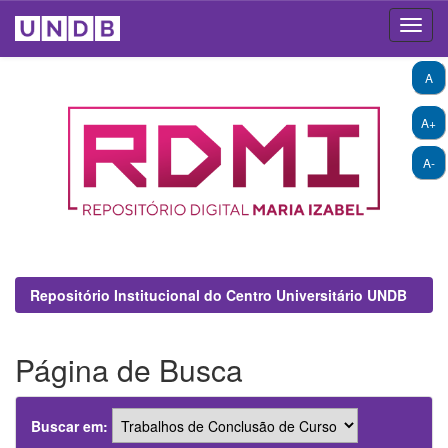
Skip
A
navigation
A+
A-
Repositório Institucional do Centro Universitário UNDB
Página de Busca
Buscar em: