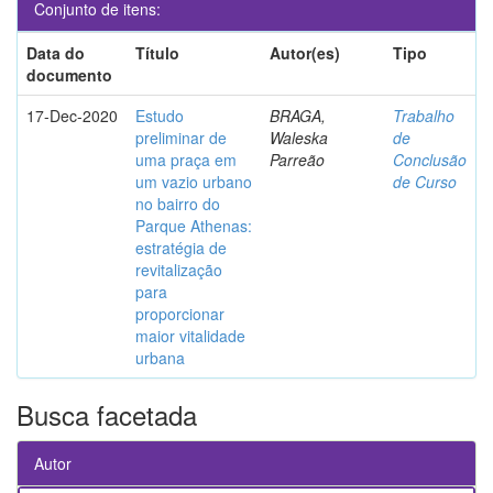
Conjunto de itens:
Data do
Título
Autor(es)
Tipo
documento
17-Dec-2020
Estudo
BRAGA,
Trabalho
preliminar de
Waleska
de
uma praça em
Parreão
Conclusão
um vazio urbano
de Curso
no bairro do
Parque Athenas:
estratégia de
revitalização
para
proporcionar
maior vitalidade
urbana
Busca facetada
Autor