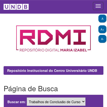
Skip
A
navigation
A+
A-
Repositório Institucional do Centro Universitário UNDB
Página de Busca
Buscar em: