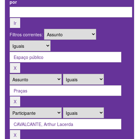
por
Filtros correntes: