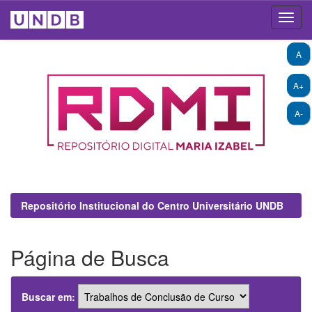
Skip
A
navigation
A+
A-
Repositório Institucional do Centro Universitário UNDB
Página de Busca
Buscar em: