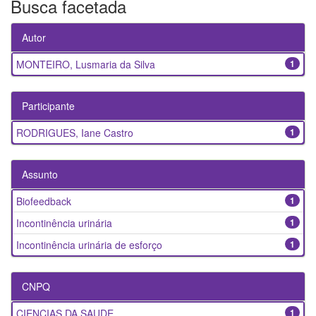
Busca facetada
Autor
MONTEIRO, Lusmaria da Silva
1
Participante
RODRIGUES, Iane Castro
1
Assunto
Biofeedback
1
Incontinência urinária
1
Incontinência urinária de esforço
1
CNPQ
CIENCIAS DA SAUDE
1