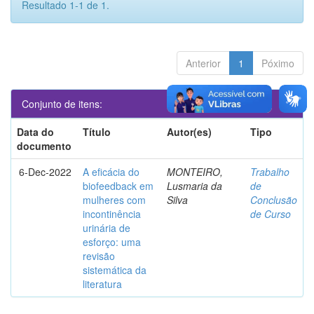
Resultado 1-1 de 1.
Anterior
1
Póximo
Conjunto de itens:
Data do
Título
Autor(es)
Tipo
documento
6-Dec-2022
A eficácia do
MONTEIRO,
Trabalho
biofeedback em
Lusmaria da
de
mulheres com
Silva
Conclusão
incontinência
de Curso
urinária de
esforço: uma
revisão
sistemática da
literatura