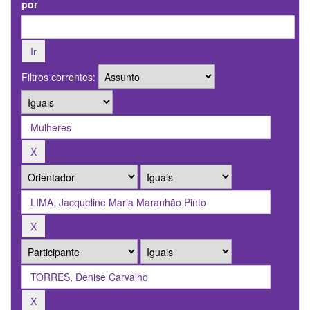
por
Filtros correntes: