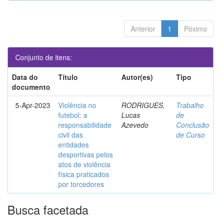
Anterior
1
Póximo
Conjunto de itens:
Data do
Título
Autor(es)
Tipo
documento
5-Apr-2023
Violência no
RODRIGUES,
Trabalho
futebol: a
Lucas
de
responsabilidade
Azevedo
Conclusão
civil das
de Curso
entidades
desportivas pelos
atos de violência
física praticados
por torcedores
Busca facetada