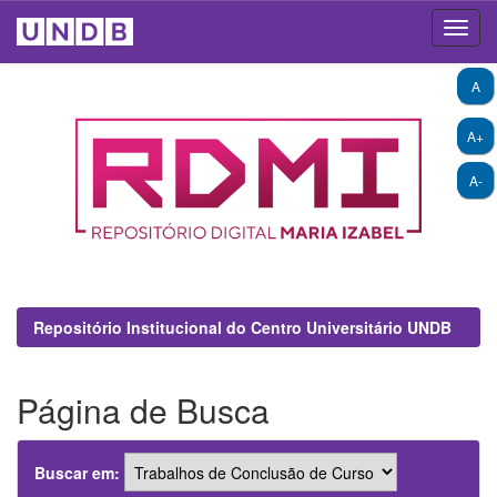
Skip
A
navigation
A+
A-
Repositório Institucional do Centro Universitário UNDB
Página de Busca
Buscar em: