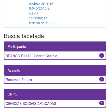
projeto de lei nº
8.045/2010 à
luz da
constituição
federal de 1988
Busca facetada
Participante
BRANCO FILHO, Alberto Castelo
1
Assunto
Recursos Penais
1
CNPQ
CIENCIAS SOCIAIS APLICADAS
1