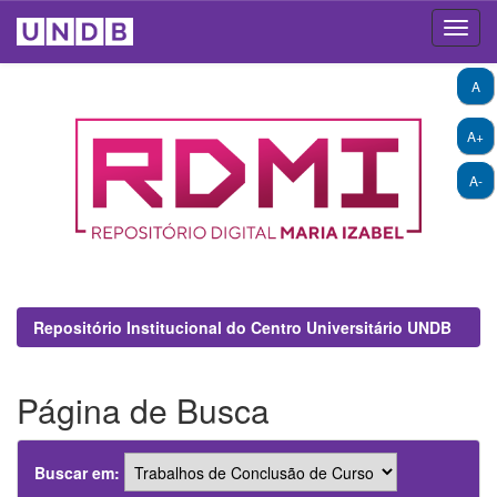
Skip
A
navigation
A+
A-
Repositório Institucional do Centro Universitário UNDB
Página de Busca
Buscar em: