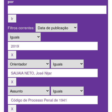
por
Filtros correntes: