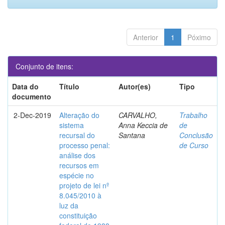
Anterior
1
Póximo
Conjunto de itens:
Data do
Título
Autor(es)
Tipo
documento
2-Dec-2019
Alteração do
CARVALHO,
Trabalho
sistema
Anna Keccia de
de
recursal do
Santana
Conclusão
processo penal:
de Curso
análise dos
recursos em
espécie no
projeto de lei nº
8.045/2010 à
luz da
constituição