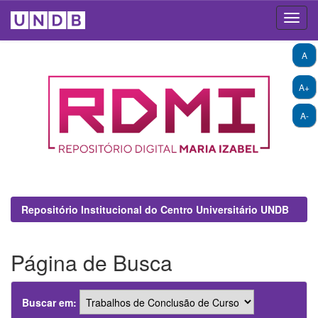
Skip
A
navigation
A+
A-
Repositório Institucional do Centro Universitário UNDB
Página de Busca
Buscar em: