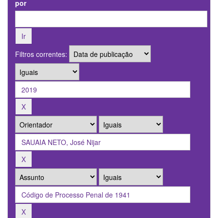
por
Filtros correntes: