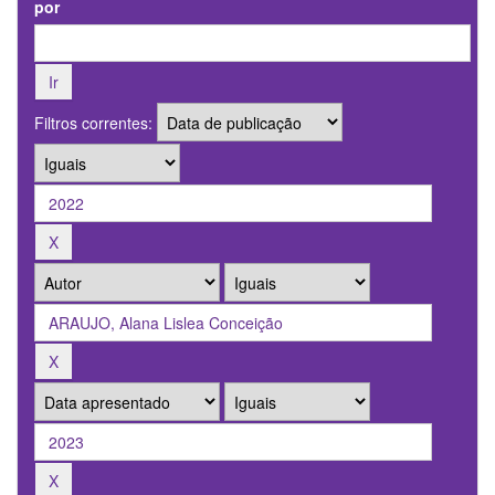
por
Filtros correntes: