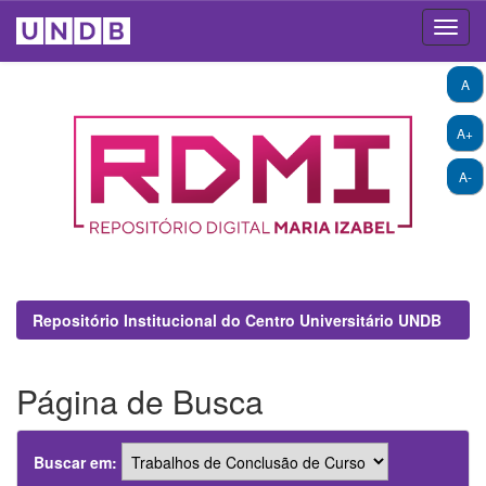
Skip
A
navigation
A+
A-
Repositório Institucional do Centro Universitário UNDB
Página de Busca
Buscar em: