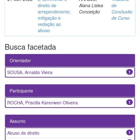
direito de
Alana Lislea
de
arrependimento:
Conceição
Conclusão
mitigação e
de Curso
vedação ao
abuso
Busca facetada
Orientador
SOUSA, Arnaldo Vieira
1
Participante
ROCHA, Priscilla Karenwen Oliveira
1
Assunto
Abuso de direito
1