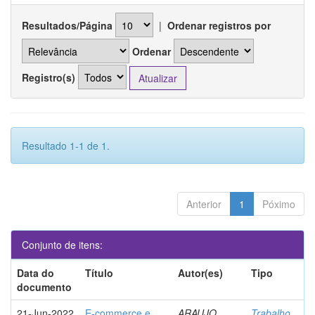
Resultados/Página
|
Ordenar registros por
Ordenar
Registro(s)
Resultado 1-1 de 1.
Anterior
1
Póximo
Conjunto de itens:
Data do
Título
Autor(es)
Tipo
documento
21-Jun-2022
E-commerce e
ARAUJO,
Trabalho