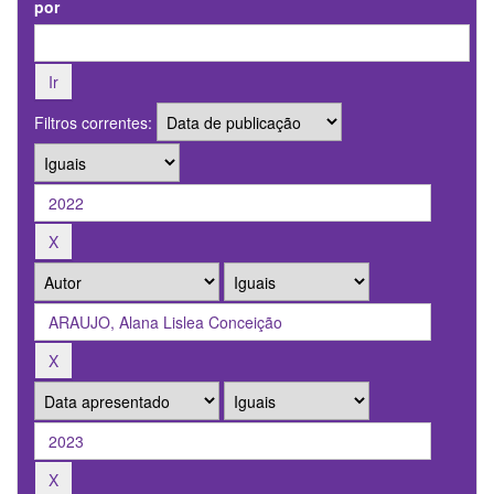
por
Filtros correntes: