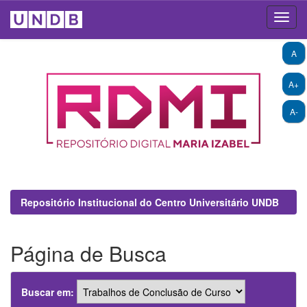
Skip
A
navigation
A+
A-
Repositório Institucional do Centro Universitário UNDB
Página de Busca
Buscar em: