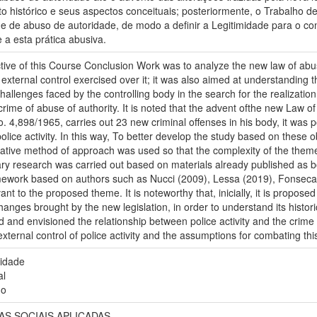
o histórico e seus aspectos conceituais; posteriormente, o Trabalho de
ime de abuso de autoridade, de modo a definir a Legitimidade para o con
 a esta prática abusiva.
ive of this Course Conclusion Work was to analyze the new law of abuse
e external control exercised over it; it was also aimed at understanding 
hallenges faced by the controlling body in the search for the realizatio
rime of abuse of authority. It is noted that the advent ofthe new Law of
. 4,898/1965, carries out 23 new criminal offenses in his body, it was po
police activity. In this way, To better develop the study based on the
tative method of approach was used so that the complexity of the theme
 research was carried out based on materials already published as boo
amework based on authors such as Nucci (2009), Lessa (2019), Fonseca 
vant to the proposed theme. It is noteworthy that, inicially, it is propose
hanges brought by the new legislation, in order to understand its histor
and envisioned the relationship between police activity and the crime of
external control of police activity and the assumptions for combating thi
ridade
al
no
AS SOCIAIS APLICADAS