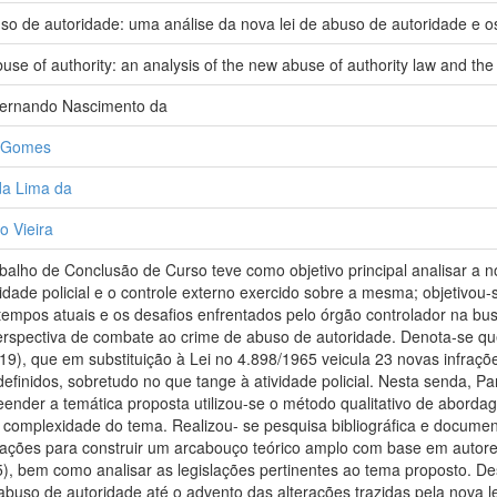
o de autoridade: uma análise da nova lei de abuso de autoridade e os 
use of authority: an analysis of the new abuse of authority law and the c
Fernando Nascimento da
o Gomes
da Lima da
 Vieira
balho de Conclusão de Curso teve como objetivo principal analisar a 
ividade policial e o controle externo exercido sobre a mesma; objetiv
 tempos atuais e os desafios enfrentados pelo órgão controlador na b
perspectiva de combate ao crime de abuso de autoridade. Denota-se q
19), que em substituição à Lei no 4.898/1965 veicula 23 novas infraçõe
definidos, sobretudo no que tange à atividade policial. Nesta senda, 
reender a temática proposta utilizou-se o método qualitativo de abor
complexidade do tema. Realizou- se pesquisa bibliográfica e documenta
icações para construir um arcabouço teórico amplo com base em autor
5), bem como analisar as legislações pertinentes ao tema proposto. De
e abuso de autoridade até o advento das alterações trazidas pela nova