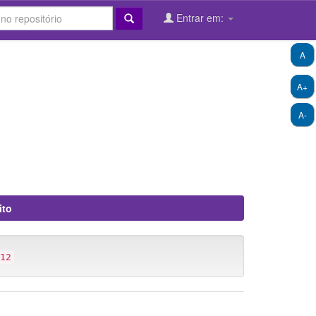
Entrar em:
A
A+
A-
ito
12