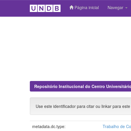
Página inicial
Navegar
Skip
navigation
Repositório Institucional do Centro Universitár
Use este identificador para citar ou linkar para este
metadata.dc.type:
Trabalho de C