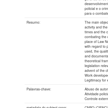
desenvolviment
policial e o cr
para o combate
Resumo:
The main object
activity and th
times and the c
combating the c
place of Law No
with regard to 
used, the quali
and documentary
theoretical fr
legislation rele
advent of the c
Work developed 
Legitimacy for 
Palavras-chave:
Abuso de auto
Atividade polici
Controle exter
metadata.dc.subject.cnpq:
CNPQ::CIENCI