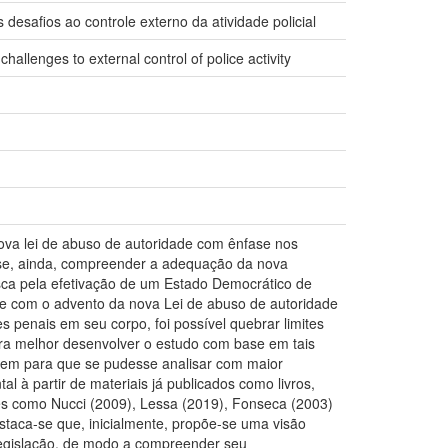
desafios ao controle externo da atividade policial
hallenges to external control of police activity
nova lei de abuso de autoridade com ênfase nos
ou-se, ainda, compreender a adequação da nova
usca pela efetivação de um Estado Democrático de
ue com o advento da nova Lei de abuso de autoridade
s penais em seu corpo, foi possível quebrar limites
Para melhor desenvolver o estudo com base em tais
dagem para que se pudesse analisar com maior
l à partir de materiais já publicados como livros,
es como Nucci (2009), Lessa (2019), Fonseca (2003)
staca-se que, inicialmente, propõe-se uma visão
 legislação, de modo a compreender seu