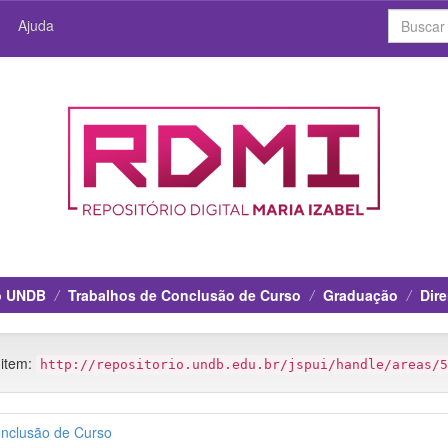
Ajuda
io UNDB
Trabalhos de Conclusão de Curso
Graduação
Dire
 item:
http://repositorio.undb.edu.br/jspui/handle/areas/5
onclusão de Curso