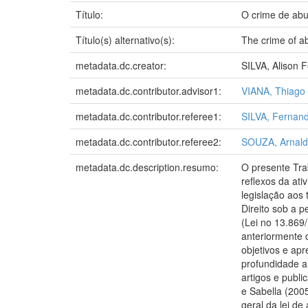
Título:
O crime de abus
Título(s) alternativo(s):
The crime of ab
metadata.dc.creator:
SILVA, Alison 
metadata.dc.contributor.advisor1:
VIANA, Thiag
metadata.dc.contributor.referee1:
SILVA, Fernan
metadata.dc.contributor.referee2:
SOUZA, Arnaldo
metadata.dc.description.resumo:
O presente Tra
reflexos da at
legislação aos
Direito sob a 
(Lei no 13.869/
anteriormente 
objetivos e ap
profundidade a 
artigos e publ
e Sabella (200
geral da lei d