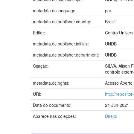
metadata.dc.language:
por
metadata.dc.publisher.country:
Brasil
Editor:
Centro Univers
metadata.dc.publisher.initials:
UNDB
metadata.dc.publisher.department:
UNDB
Citação:
SILVA, Alison 
controle extern
metadata.dc.rights:
Acesso Aberto
URI:
http://reposito
Data do documento:
24-Jun-2021
Aparece nas coleções:
Direito