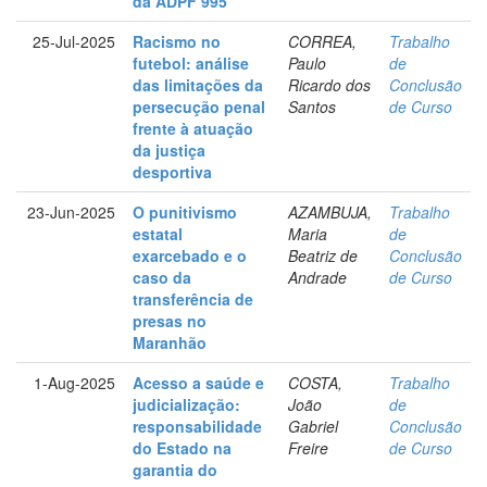
da ADPF 995
25-Jul-2025
Racismo no
CORREA,
Trabalho
futebol: análise
Paulo
de
das limitações da
Ricardo dos
Conclusão
persecução penal
Santos
de Curso
frente à atuação
da justiça
desportiva
23-Jun-2025
O punitivismo
AZAMBUJA,
Trabalho
estatal
Maria
de
exarcebado e o
Beatriz de
Conclusão
caso da
Andrade
de Curso
transferência de
presas no
Maranhão
1-Aug-2025
Acesso a saúde e
COSTA,
Trabalho
judicialização:
João
de
responsabilidade
Gabriel
Conclusão
do Estado na
Freire
de Curso
garantia do