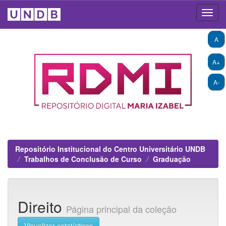
Skip
A
navigation
A+
A-
Repositório Institucional do Centro Universitário UNDB
Trabalhos de Conclusão de Curso
Graduação
Direito
Página principal da coleção
Visualizar estatísticas