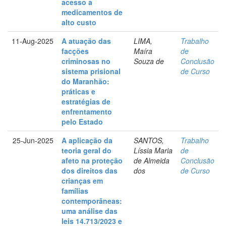
acesso a
medicamentos de
alto custo
11-Aug-2025
A atuação das
LIMA,
Trabalho
facções
Maíra
de
criminosas no
Souza de
Conclusão
sistema prisional
de Curso
do Maranhão:
práticas e
estratégias de
enfrentamento
pelo Estado
25-Jun-2025
A aplicação da
SANTOS,
Trabalho
teoria geral do
Líssia Maria
de
afeto na proteção
de Almeida
Conclusão
dos direitos das
dos
de Curso
crianças em
famílias
contemporâneas:
uma análise das
leis 14.713/2023 e