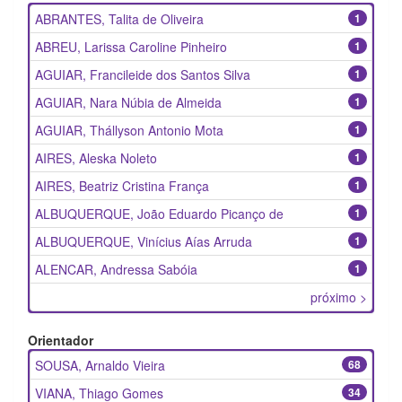
ABRANTES, Talita de Oliveira
1
ABREU, Larissa Caroline Pinheiro
1
AGUIAR, Francileide dos Santos Silva
1
AGUIAR, Nara Núbia de Almeida
1
AGUIAR, Thállyson Antonio Mota
1
AIRES, Aleska Noleto
1
AIRES, Beatriz Cristina França
1
ALBUQUERQUE, João Eduardo Picanço de
1
ALBUQUERQUE, Vinícius Aías Arruda
1
ALENCAR, Andressa Sabóia
1
próximo >
Orientador
SOUSA, Arnaldo Vieira
68
VIANA, Thiago Gomes
34