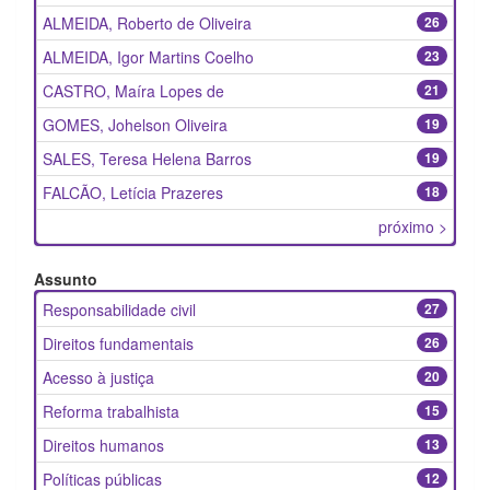
ALMEIDA, Roberto de Oliveira
26
ALMEIDA, Igor Martins Coelho
23
CASTRO, Maíra Lopes de
21
GOMES, Johelson Oliveira
19
SALES, Teresa Helena Barros
19
FALCÃO, Letícia Prazeres
18
próximo >
Assunto
Responsabilidade civil
27
Direitos fundamentais
26
Acesso à justiça
20
Reforma trabalhista
15
Direitos humanos
13
Políticas públicas
12