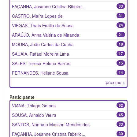
FAÇANHA, Josanne Cristina Ribeiro...
33
CASTRO, Maíra Lopes de
31
VIEGAS, Thaís Emília de Sousa
24
ARAÚJO, Anna Valéria de Miranda
21
MOURA, João Carlos da Cunha
18
SAUAIA, Rafael Moreira Lima
17
SALES, Teresa Helena Barros
15
FERNANDES, Heliane Sousa
14
próximo >
Participante
VIANA, Thiago Gomes
62
SOUSA, Arnaldo Vieira
45
SANTOS, Nonnato Masson Mendes dos
33
FAÇANHA, Josanne Cristina Ribeiro...
30