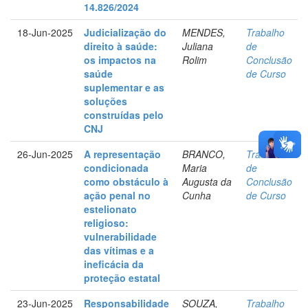
14.826/2024
18-Jun-2025
Judicialização do
MENDES,
Trabalho
direito à saúde:
Juliana
de
os impactos na
Rolim
Conclusão
saúde
de Curso
suplementar e as
soluções
construídas pelo
CNJ
26-Jun-2025
A representação
BRANCO,
Trabalho
condicionada
Maria
de
como obstáculo à
Augusta da
Conclusão
ação penal no
Cunha
de Curso
estelionato
religioso:
vulnerabilidade
das vítimas e a
ineficácia da
proteção estatal
23-Jun-2025
Responsabilidade
SOUZA,
Trabalho