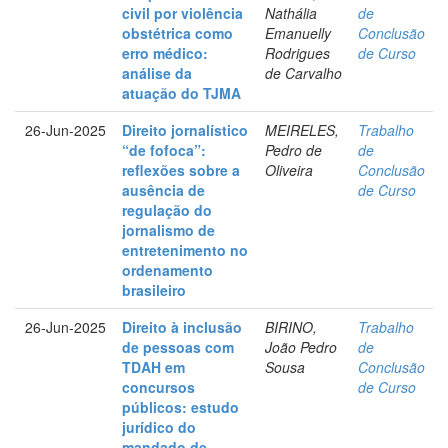
civil por violência
Nathália
de
obstétrica como
Emanuelly
Conclusão
erro médico:
Rodrigues
de Curso
análise da
de Carvalho
atuação do TJMA
26-Jun-2025
Direito jornalístico
MEIRELES,
Trabalho
“de fofoca”:
Pedro de
de
reflexões sobre a
Oliveira
Conclusão
ausência de
de Curso
regulação do
jornalismo de
entretenimento no
ordenamento
brasileiro
26-Jun-2025
Direito à inclusão
BIRINO,
Trabalho
de pessoas com
João Pedro
de
TDAH em
Sousa
Conclusão
concursos
de Curso
públicos: estudo
jurídico do
mandado de