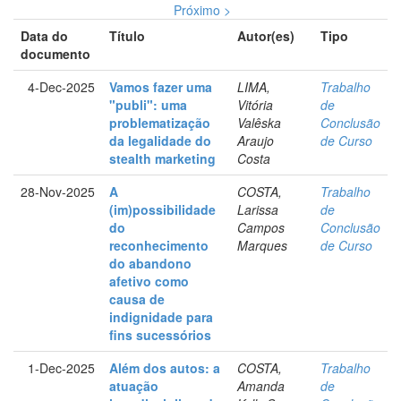
Próximo >
Data do
Título
Autor(es)
Tipo
documento
4-Dec-2025
Vamos fazer uma
LIMA,
Trabalho
"publi": uma
Vitória
de
problematização
Valêska
Conclusão
da legalidade do
Araujo
de Curso
stealth marketing
Costa
28-Nov-2025
A
COSTA,
Trabalho
(im)possibilidade
Larissa
de
do
Campos
Conclusão
reconhecimento
Marques
de Curso
do abandono
afetivo como
causa de
indignidade para
fins sucessórios
1-Dec-2025
Além dos autos: a
COSTA,
Trabalho
atuação
Amanda
de