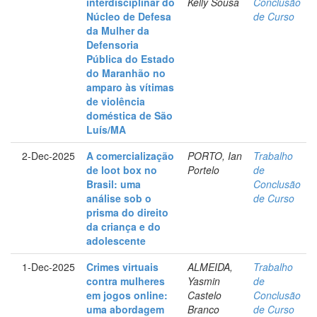
interdisciplinar do
Kelly Sousa
Conclusão
Núcleo de Defesa
de Curso
da Mulher da
Defensoria
Pública do Estado
do Maranhão no
amparo às vítimas
de violência
doméstica de São
Luís/MA
2-Dec-2025
A comercialização
PORTO, Ian
Trabalho
de loot box no
Portelo
de
Brasil: uma
Conclusão
análise sob o
de Curso
prisma do direito
da criança e do
adolescente
1-Dec-2025
Crimes virtuais
ALMEIDA,
Trabalho
contra mulheres
Yasmin
de
em jogos online:
Castelo
Conclusão
uma abordagem
Branco
de Curso