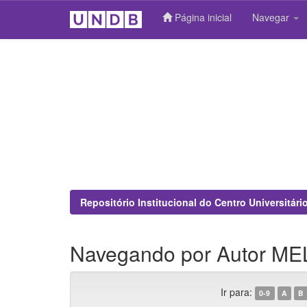
Página inicial
Navegar
Skip
navigation
Repositório Institucional do Centro Universitár
Navegando por Autor MEL
Ir para:
0-9
A
B