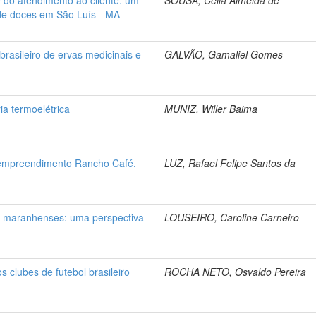
e do atendimento ao cliente: um
SOUSA, Celia Almeida de
e doces em São Luís - MA
rasileiro de ervas medicinais e
GALVÃO, Gamaliel Gomes
a termoelétrica
MUNIZ, Willer Baima
 empreendimento Rancho Café.
LUZ, Rafael Felipe Santos da
s maranhenses: uma perspectiva
LOUSEIRO, Caroline Carneiro
s clubes de futebol brasileiro
ROCHA NETO, Osvaldo Pereira