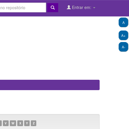
Entrar em:
A
A+
A-
V
W
X
Y
Z