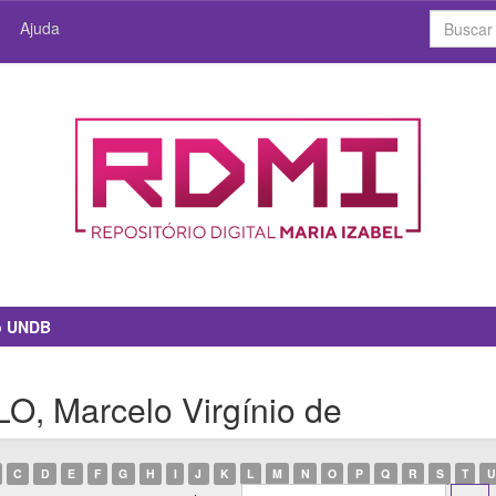
Ajuda
io UNDB
O, Marcelo Virgínio de
C
D
E
F
G
H
I
J
K
L
M
N
O
P
Q
R
S
T
U