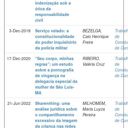
indenização sob a
ótica da
responsabilidade
civil
3-Dec-2018
Serviço velado: a
BEZELGA,
Trabal
constitucionalidade
Caio Henrique
de
do poder inquisitório
Freire
Conclu
da polícia militar
de Cur
17-Dec-2020
“Seu corpo, minhas
RIBEIRO,
Trabal
regras”: um estudo
Valéria Cruz
de
sobre a pornografia
Conclu
de vingança na
de Cur
delegacia especial da
mulher de São Luís-
MA
21-Jun-2022
Sharenthing: uma
MILHOMEM,
Trabal
análise jurídica sobre
Maria Luyza
de
o compartilhamento
Pereira
Conclu
excessivo da imagem
de Cur
da criança nas redes