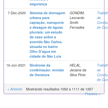
segurança
7-Dec-2020
Sistema de drenagem
GONDIM,
Trabal
urbana para
Leonardo
de
captação, transporte
Smith
Conclu
e desague de águas
Fernades
de Cur
pluviais: um estudo
de caso sobre a
avenida São Carlos,
situada no bairro
Olho D’agua em
cidade de São Luís
16-Jun-2021
Síndrome da
HELAL,
Trabal
combinação: revisão
Jeciane da
de
de literatura
Silva Pinto
Conclu
de Cur
< Anterior
Mostrando resultados 1092 a 1111 de 1267
Próximo >