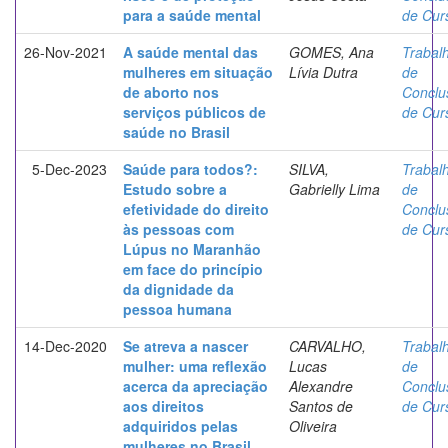
para a saúde mental
de Cur
26-Nov-2021
A saúde mental das
GOMES, Ana
Trabal
mulheres em situação
Lívia Dutra
de
de aborto nos
Conclu
serviços públicos de
de Cur
saúde no Brasil
5-Dec-2023
Saúde para todos?:
SILVA,
Trabal
Estudo sobre a
Gabrielly Lima
de
efetividade do direito
Conclu
às pessoas com
de Cur
Lúpus no Maranhão
em face do princípio
da dignidade da
pessoa humana
14-Dec-2020
Se atreva a nascer
CARVALHO,
Trabal
mulher: uma reflexão
Lucas
de
acerca da apreciação
Alexandre
Conclu
aos direitos
Santos de
de Cur
adquiridos pelas
Oliveira
mulheres no Brasil