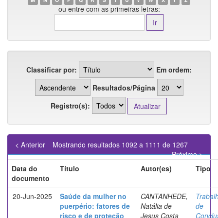
ou entre com as primeiras letras:
Classificar por:
Em ordem:
Resultados/Página
Registro(s):
< Anterior
Mostrando resultados 1092 a 1111 de 1267
Próximo >
Data do
Título
Autor(es)
Tipo
documento
20-Jun-2025
Saúde da mulher no
CANTANHEDE,
Trabal
puerpério: fatores de
Natália de
de
risco e de proteção
Jesus Costa
Conclu