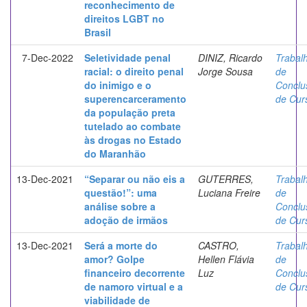
reconhecimento de
direitos LGBT no
Brasil
7-Dec-2022
Seletividade penal
DINIZ, Ricardo
Trabal
racial: o direito penal
Jorge Sousa
de
do inimigo e o
Conclu
superencarceramento
de Cur
da população preta
tutelado ao combate
às drogas no Estado
do Maranhão
13-Dec-2021
“Separar ou não eis a
GUTERRES,
Trabal
questão!”: uma
Luciana Freire
de
análise sobre a
Conclu
adoção de irmãos
de Cur
13-Dec-2021
Será a morte do
CASTRO,
Trabal
amor? Golpe
Hellen Flávia
de
financeiro decorrente
Luz
Conclu
de namoro virtual e a
de Cur
viabilidade de