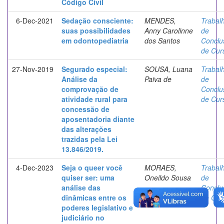
Código Civil
6-Dec-2021
Sedação consciente:
MENDES,
Trabal
suas possibilidades
Anny Carolinne
de
em odontopediatria
dos Santos
Conclu
de Cur
27-Nov-2019
Segurado especial:
SOUSA, Luana
Trabal
Análise da
Paiva de
de
comprovação de
Conclu
atividade rural para
de Cur
concessão de
aposentadoria diante
das alterações
trazidas pela Lei
13.846/2019.
4-Dec-2023
Seja o queer você
MORAES,
Trabal
quiser ser: uma
Oneildo Sousa
de
análise das
Conclu
dinâmicas entre os
de Cur
poderes legislativo e
judiciário no