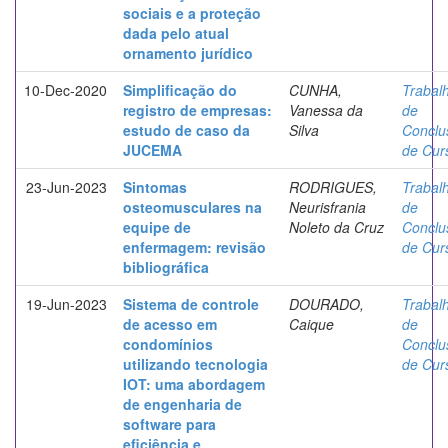
sociais e a proteção
dada pelo atual
ornamento jurídico
10-Dec-2020
Simplificação do
CUNHA,
Trabal
registro de empresas:
Vanessa da
de
estudo de caso da
Silva
Conclu
JUCEMA
de Cur
23-Jun-2023
Sintomas
RODRIGUES,
Trabal
osteomusculares na
Neurisfrania
de
equipe de
Noleto da Cruz
Conclu
enfermagem: revisão
de Cur
bibliográfica
19-Jun-2023
Sistema de controle
DOURADO,
Trabal
de acesso em
Caique
de
condomínios
Conclu
utilizando tecnologia
de Cur
IOT: uma abordagem
de engenharia de
software para
eficiência e