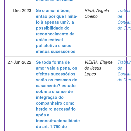
Dec-2023
Se o amor é bom,
REIS, Angela
Trabal
então por que limitá-
Coelho
de
lo à apenas um?: a
Conclu
possibilidade do
de Cur
reconhecimento da
união estável
poliafetiva e seus
efeitos sucessórios
27-Jun-2022
Se toda forma de
VIEIRA, Elayne
Trabal
amor vale a pena, os
de Jesus
de
efeitos sucessórios
Lopes
Conclu
serão os mesmos do
de Cur
casamento? estudo
sobre a chance de
integração do
companheiro como
herdeiro necessário
após a
inconstitucionalidade
do art. 1.790 do