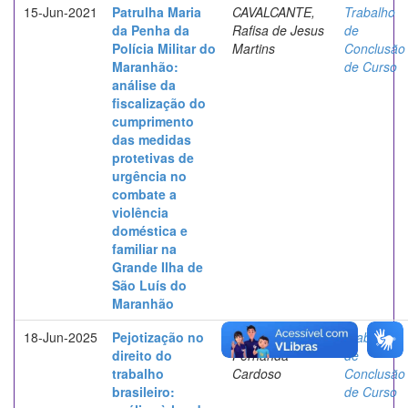
15-Jun-2021
Patrulha Maria
CAVALCANTE,
Trabalho
da Penha da
Rafisa de Jesus
de
Polícia Militar do
Martins
Conclusão
Maranhão:
de Curso
análise da
fiscalização do
cumprimento
das medidas
protetivas de
urgência no
combate a
violência
doméstica e
familiar na
Grande Ilha de
São Luís do
Maranhão
18-Jun-2025
Pejotização no
AZEVEDO,
Trabalho
direito do
Fernanda
de
trabalho
Cardoso
Conclusão
brasileiro:
de Curso