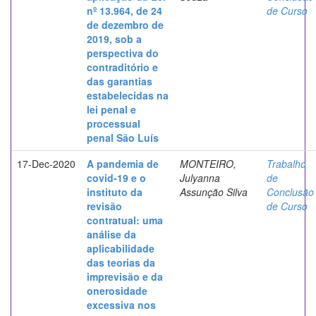
nº 13.964, de 24
de Curso
de dezembro de
2019, sob a
perspectiva do
contraditório e
das garantias
estabelecidas na
lei penal e
processual
penal São Luís
17-Dec-2020
A pandemia de
MONTEIRO,
Trabalho
covid-19 e o
Julyanna
de
instituto da
Assunção Silva
Conclusão
revisão
de Curso
contratual: uma
análise da
aplicabilidade
das teorias da
imprevisão e da
onerosidade
excessiva nos