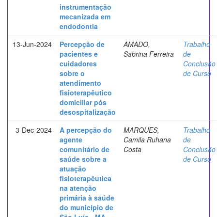
instrumentação
mecanizada em
endodontia
13-Jun-2024
Percepção de
AMADO,
Trabalho
pacientes e
Sabrina Ferreira
de
cuidadores
Conclusão
sobre o
de Curso
atendimento
fisioterapêutico
domiciliar pós
desospitalização
3-Dec-2024
A percepção do
MARQUES,
Trabalho
agente
Camila Ruhana
de
comunitário de
Costa
Conclusão
saúde sobre a
de Curso
atuação
fisioterapêutica
na atenção
primária à saúde
do município de