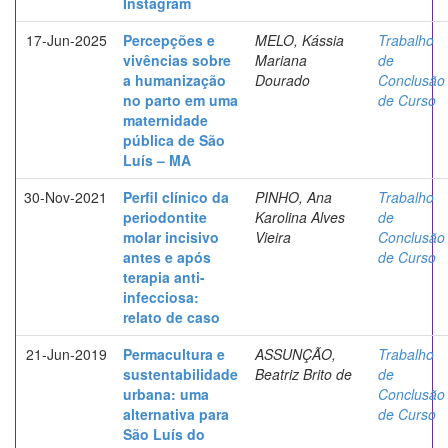
Instagram
17-Jun-2025
Percepções e
MELO, Kássia
Trabalho
vivências sobre
Mariana
de
a humanização
Dourado
Conclusão
no parto em uma
de Curso
maternidade
pública de São
Luís – MA
30-Nov-2021
Perfil clínico da
PINHO, Ana
Trabalho
periodontite
Karolina Alves
de
molar incisivo
Vieira
Conclusão
antes e após
de Curso
terapia anti-
infecciosa:
relato de caso
21-Jun-2019
Permacultura e
ASSUNÇÃO,
Trabalho
sustentabilidade
Beatriz Brito de
de
urbana: uma
Conclusão
alternativa para
de Curso
São Luís do