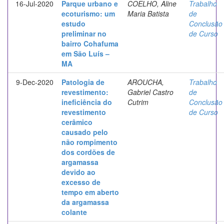
16-Jul-2020
Parque urbano e
COELHO, Aline
Trabalho
ecoturismo: um
Maria Batista
de
estudo
Conclusão
preliminar no
de Curso
bairro Cohafuma
em São Luís –
MA
9-Dec-2020
Patologia de
AROUCHA,
Trabalho
revestimento:
Gabriel Castro
de
ineficiência do
Cutrim
Conclusão
revestimento
de Curso
cerâmico
causado pelo
não rompimento
dos cordões de
argamassa
devido ao
excesso de
tempo em aberto
da argamassa
colante