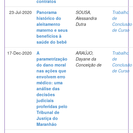
contratos
23-Jul-2020
Panorama
SOUSA,
Trabalho
histórico do
Alessandra
de
aleitamento
Dutra
Conclusão
materno e seus
de Curso
benefícios à
saúde do bebê
17-Dec-2020
A
ARAÚJO,
Trabalho
parametrização
Dayane da
de
do dano moral
Conceição de
Conclusão
nas ações que
de Curso
envolvem erro
médico: uma
análise das
decisões
judiciais
proferidas pelo
Tribunal de
Justiça do
Maranhão