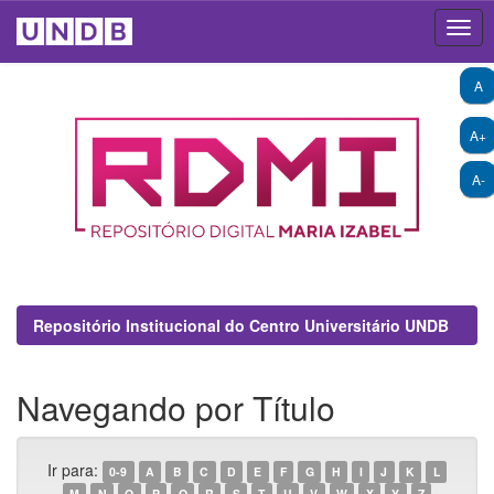
Skip
A
navigation
A+
A-
Repositório Institucional do Centro Universitário UNDB
Navegando por Título
Ir para:
0-9
A
B
C
D
E
F
G
H
I
J
K
L
M
N
O
P
Q
R
S
T
U
V
W
X
Y
Z