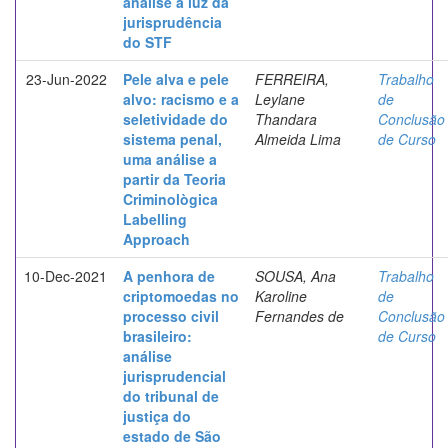
análise à luz da
jurisprudência
do STF
23-Jun-2022
Pele alva e pele
FERREIRA,
Trabalho
alvo: racismo e a
Leylane
de
seletividade do
Thandara
Conclusão
sistema penal,
Almeida Lima
de Curso
uma análise a
partir da Teoria
Criminològica
Labelling
Approach
10-Dec-2021
A penhora de
SOUSA, Ana
Trabalho
criptomoedas no
Karoline
de
processo civil
Fernandes de
Conclusão
brasileiro:
de Curso
análise
jurisprudencial
do tribunal de
justiça do
estado de São