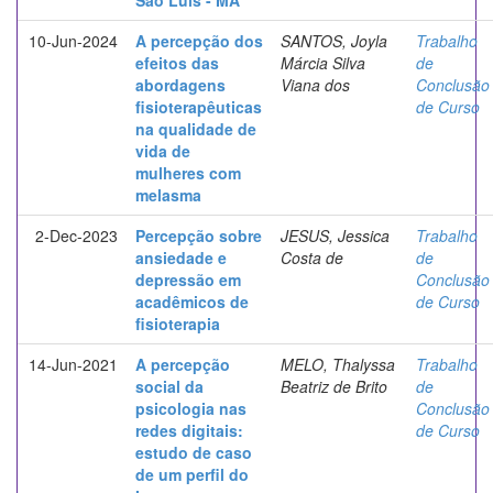
São Luís - MA
10-Jun-2024
A percepção dos
SANTOS, Joyla
Trabalho
efeitos das
Márcia Silva
de
abordagens
Viana dos
Conclusão
fisioterapêuticas
de Curso
na qualidade de
vida de
mulheres com
melasma
2-Dec-2023
Percepção sobre
JESUS, Jessica
Trabalho
ansiedade e
Costa de
de
depressão em
Conclusão
acadêmicos de
de Curso
fisioterapia
14-Jun-2021
A percepção
MELO, Thalyssa
Trabalho
social da
Beatriz de Brito
de
psicologia nas
Conclusão
redes digitais:
de Curso
estudo de caso
de um perfil do