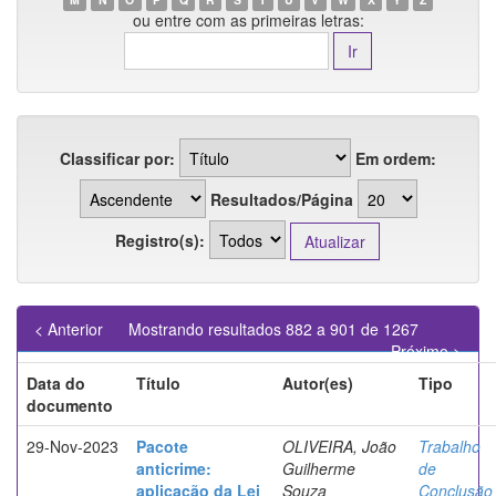
ou entre com as primeiras letras:
Classificar por:
Em ordem:
Resultados/Página
Registro(s):
< Anterior
Mostrando resultados 882 a 901 de 1267
Próximo >
Data do
Título
Autor(es)
Tipo
documento
29-Nov-2023
Pacote
OLIVEIRA, João
Trabalho
anticrime:
Guilherme
de
aplicação da Lei
Souza
Conclusão