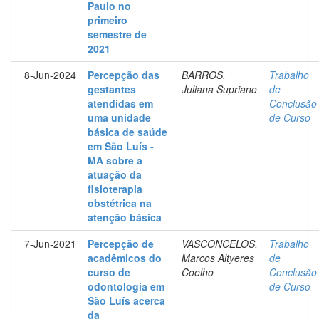
Paulo no
primeiro
semestre de
2021
8-Jun-2024
Percepção das
BARROS,
Trabalho
gestantes
Juliana Supriano
de
atendidas em
Conclusão
uma unidade
de Curso
básica de saúde
em São Luís -
MA sobre a
atuação da
fisioterapia
obstétrica na
atenção básica
7-Jun-2021
Percepção de
VASCONCELOS,
Trabalho
acadêmicos do
Marcos Altyeres
de
curso de
Coelho
Conclusão
odontologia em
de Curso
São Luís acerca
da